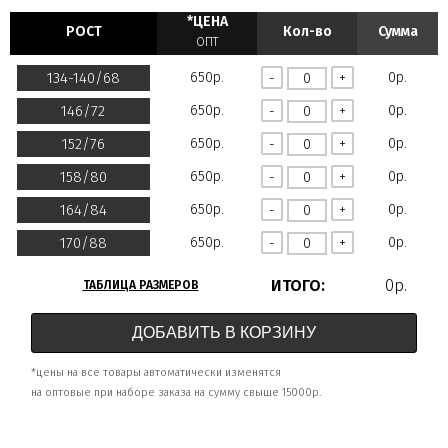
*ЦЕНА
РОСТ
Кол-во
Сумма
ОПТ
134-140/68
0р.
650р.
-
+
146/72
0р.
650р.
-
+
152/76
0р.
650р.
-
+
158/80
0р.
650р.
-
+
164/84
0р.
650р.
-
+
170/88
0р.
650р.
-
+
ИТОГО:
0р.
ТАБЛИЦА РАЗМЕРОВ
ДОБАВИТЬ В КОРЗИНУ
*цены на все товары автоматически изменятся
на оптовые при наборе заказа на сумму свыше 15000р.